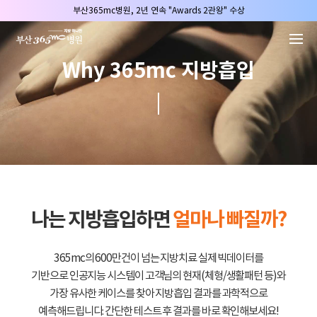
본문 바로가기
부산365mc병원, 2년 연속 "Awards 2관왕" 수상
2025 "부산365mc 보건복지부 장관상" 수상!
부산365mc병원, 8/15(토) 광복절 정상진료
Why 365mc 지방흡입
부산365mc병원, 2년 연속 "Awards 2관왕" 수상
2025 "부산365mc 보건복지부 장관상" 수상!
나는 지방흡입하면
얼마나 빠질까?
365mc의 600만건이 넘는 지방치료 실제 빅데이터를
기반으로 인공지능 시스템이 고객님의 현재(체형/생활패턴 등)와
가장 유사한 케이스를 찾아 지방흡입 결과를 과학적으로
예측해드립니다. 간단한 테스트 후 결과를 바로 확인해보세요!