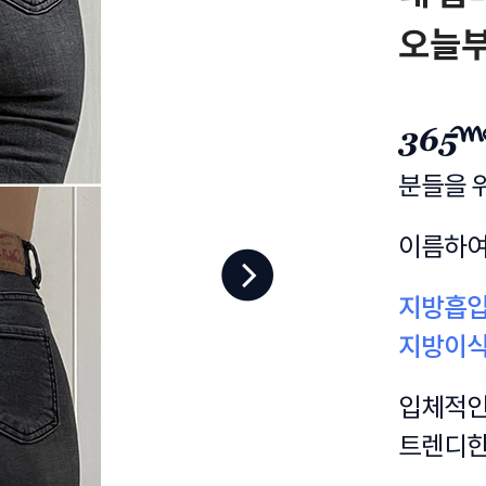
오늘부
분들을 
이름하
지방흡입
지방이식
입체적인
트렌디한