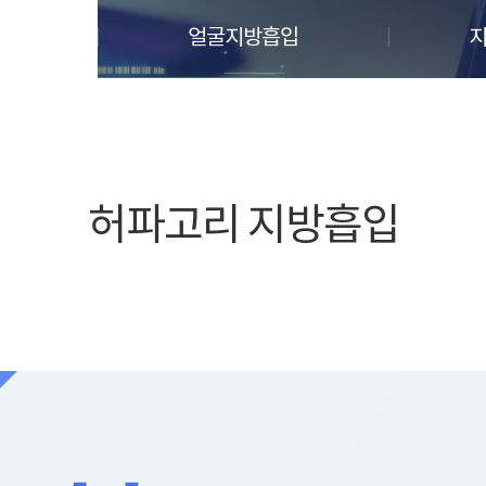
얼굴지방흡입
지
허파고리 지방흡입