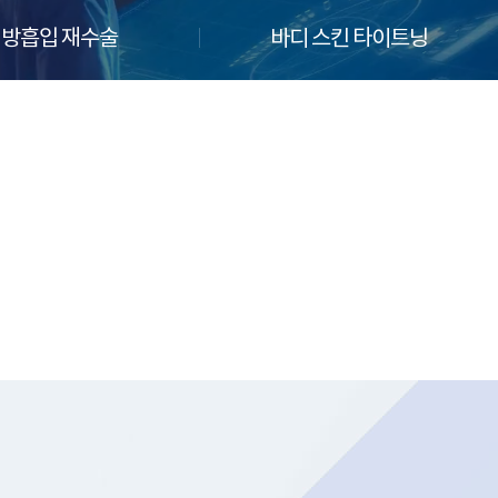
방흡입 재수술
바디 스킨 타이트닝