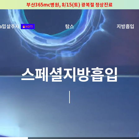
부산365mc병원, 8/15(토) 광복절 정상진료
부산365mc병원, 2년 연속 "Awards 2관왕" 수상
2025 "부산365mc 보건복지부 장관상" 수상!
ca밉살주사
람스
지방흡입
스페셜지방흡입