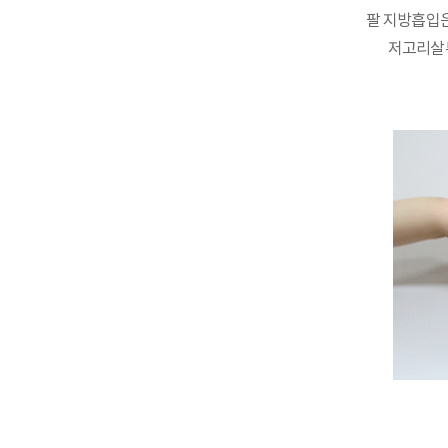
팔 지방흡입은
저고리살