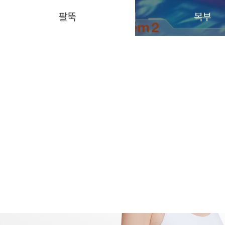
팔뚝
복부