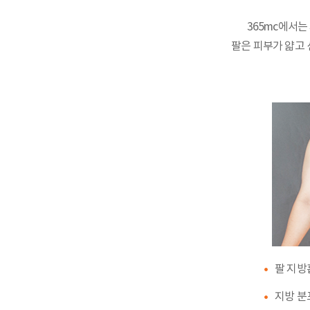
365mc에서
팔은 피부가 얇고 
팔 지방
지방 분