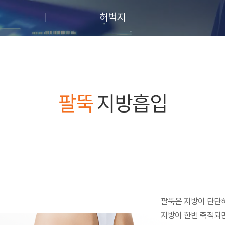
허벅지
팔뚝
지방흡입
팔뚝은 지방이 단단
지방이 한번 축적되면