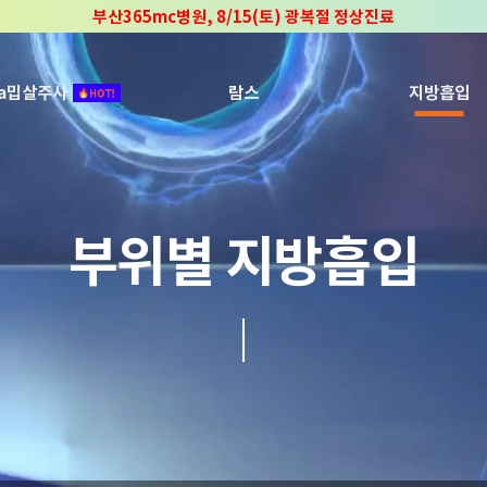
부산365mc병원, 8/15(토) 광복절 정상진료
부산365mc병원, 2년 연속 "Awards 2관왕" 수상
2025 "부산365mc 보건복지부 장관상" 수상!
ca밉살주사
람스
지방흡입
부위별 지방흡입