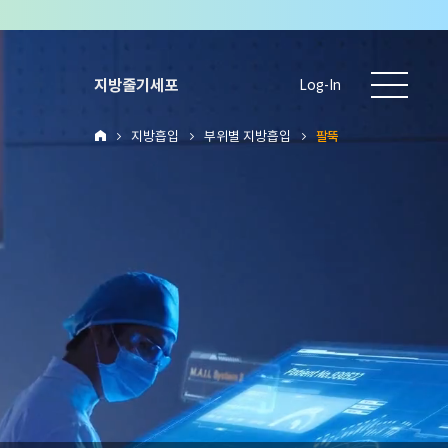
지방줄기세포
Log-In
지방흡입
부위별 지방흡입
팔뚝