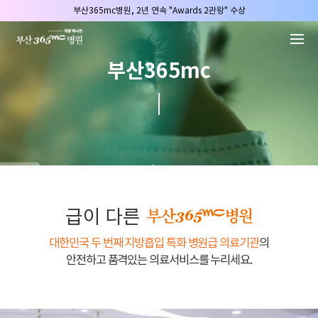
본문 바로가기
부산365mc병원, 2년 연속 "Awards 2관왕" 수상
2025 "부산365mc 보건복지부 장관상" 수상!
부산365mc병원, 8/15(토) 광복절 정상진료
부산365mc
부산365mc병원, 2년 연속 "Awards 2관왕" 수상
2025 "부산365mc 보건복지부 장관상" 수상!
급이 다른
대한민국 두 번째 지방흡입 특화 병원급 의료기관
의
안전하고 품격있는 의료서비스를 누리세요.