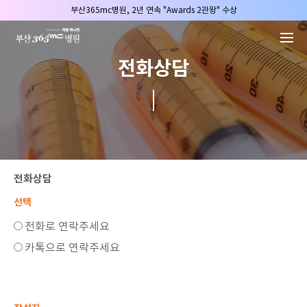
본문 바로가기
부산365mc병원, 2년 연속 "Awards 2관왕" 수상
2025 "부산365mc 보건복지부 장관상" 수상!
부산365mc병원, 8/15(토) 광복절 정상진료
전화상담
부산365mc병원, 2년 연속 "Awards 2관왕" 수상
2025 "부산365mc 보건복지부 장관상" 수상!
전화상담
선택
전화로 연락주세요
카톡으로 연락주세요