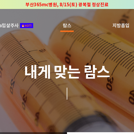
부산365mc병원, 8/15(토) 광복절 정상진료
부산365mc병원, 2년 연속 "Awards 2관왕" 수상
2025 "부산365mc 보건복지부 장관상" 수상!
ca밉살주사
람스
지방흡입
내게 맞는 람스