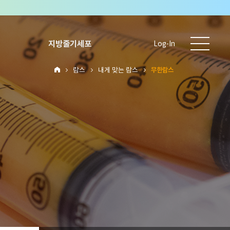
지방줄기세포
Log-In
람스
내게 맞는 람스
무한람스