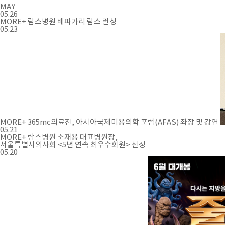
MAY
05.26
MORE+
람스병원 배파가리 람스 런칭
05.23
MORE+
365mc의료진, 아시아국제미용의학 포럼(AFAS) 좌장 및 강연
05.21
MORE+
람스병원 소재용 대표병원장,
서울특별시의사회 <5년 연속 최우수회원> 선정
05.20