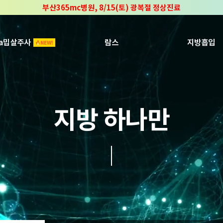
부산365mc병원, 8/15(토) 광복절 정상진료
부산365mc병원, 2년 연속 "Awards 2관왕" 수상
2025 "부산365mc 보건복지부 장관상" 수상!
ca밉살주사
람스
지방흡입
지방 하나만