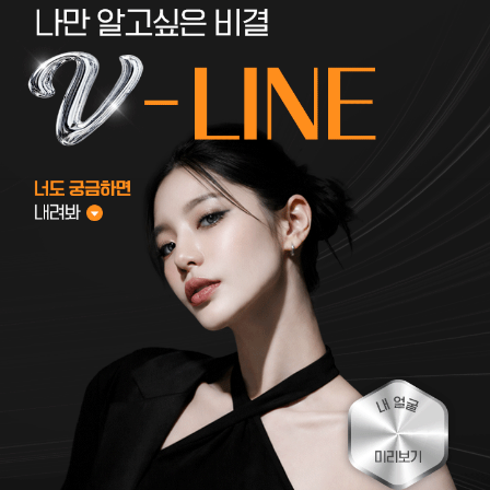
내
얼굴
V라인
미리보기