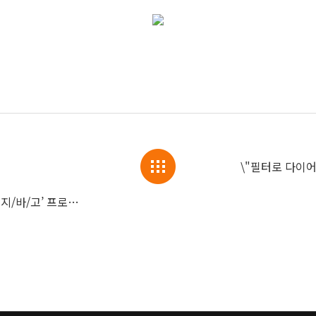
\"필터로 다이어
365mc 초고객만족 시리즈 10탄 - ‘닥터 지/바/고’ 프로젝트 개시!