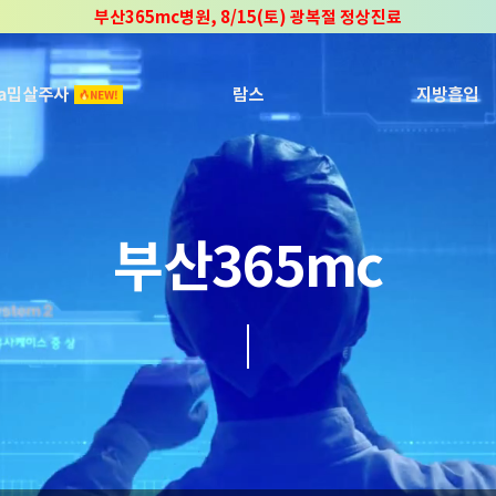
부산365mc병원, 8/15(토) 광복절 정상진료
부산365mc병원, 2년 연속 "Awards 2관왕" 수상
2025 "부산365mc 보건복지부 장관상" 수상!
ca밉살주사
람스
지방흡입
부산365mc