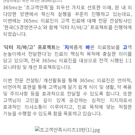
안녕하세요? 비만 하나만 365mc입니다.
365mc는 ‘초고객만족’을 최우선 가치로 선포한 이래, 원 내 외
다양한 방면에서 혁신적 실행을 꾸준히 진행하고 있는데요,
이번에는 365mc 의료진의 고객 진료에 대해 전문 컨설팅사인
'한국CS경영연구소'와 함께 ‘닥터 지/바/고’ 프로젝트를 진행하게
되었습니다.
‘
닥터 지/바/고’ 프로젝트
는 ‘
지
혜롭게
바
른 의료정보를
고
객
눈높이에서 전달한다’는 진료의 핵심적 목적에 충실한 의미를
담고 있으며, 전국 365mc 의료진을 대상으로 전격 시행된 1:1
모니터링 및 개선 프로젝트입니다.
이번 전문 컨설팅/ 개선활동을 통해 365mc 의료진은 언어적,
비언어적 표현을 통해 고객님께 알기 쉽게 식이 및 생활, 약 복용
및 주의사항 등을 효과적으로 전달할 수 있도록 합니다. 또한
고객님의 고민을 깊이 있게 공감하는 심적인 지지자로서
효과적인 의사소통이 이루어지고, 진료 목적에 맞는 적절한
기능을 수행할 수 있도록 함을 목표하고 있습니다.