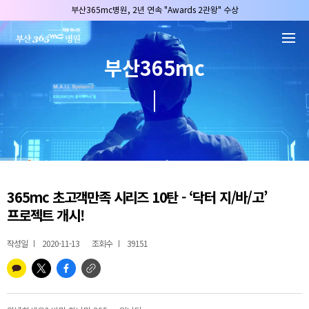
본문 바로가기
부산365mc병원, 2년 연속 "Awards 2관왕" 수상
2025 "부산365mc 보건복지부 장관상" 수상!
부산365mc병원, 8/15(토) 광복절 정상진료
부산365mc
부산365mc병원, 2년 연속 "Awards 2관왕" 수상
2025 "부산365mc 보건복지부 장관상" 수상!
365mc 초고객만족 시리즈 10탄 - ‘닥터 지/바/고’
프로젝트 개시!
작성일
2020-11-13
조회수
39151