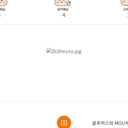
워요
유익해요
고
4
4