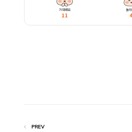
기대돼요
놀라
11