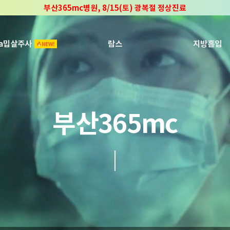
부산365mc병원, 8/15(토) 광복절 정상진료
부산365mc병원, 2년 연속 "Awards 2관왕" 수상
2025 "부산365mc 보건복지부 장관상" 수상!
ca밉살주사
람스
지방흡입
부산365mc