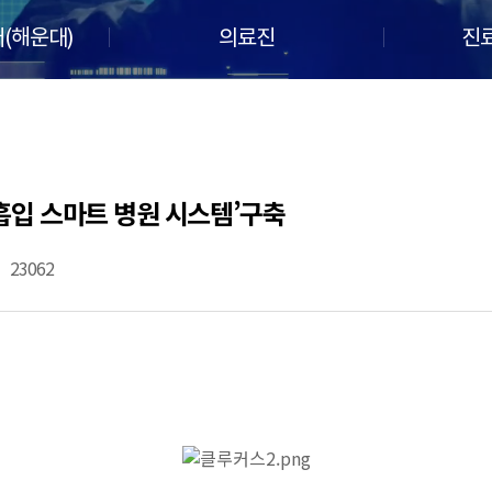
(해운대)
의료진
진
흡입 스마트 병원 시스템’구축
23062