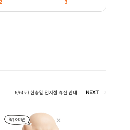
2
3
6/6(토) 현충일 전지점 휴진 안내