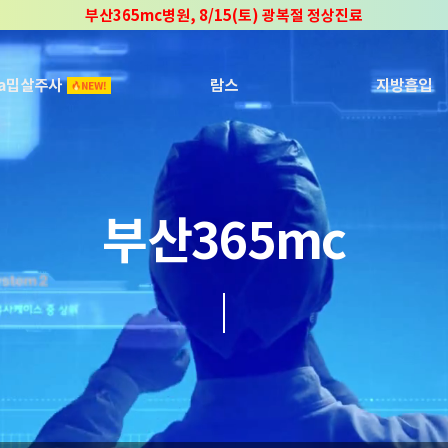
부산365mc병원, 8/15(토) 광복절 정상진료
부산365mc병원, 2년 연속 "Awards 2관왕" 수상
2025 "부산365mc 보건복지부 장관상" 수상!
ca밉살주사
람스
지방흡입
부산365mc