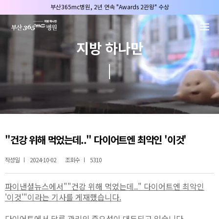
본문 바로가기
부산365mc병원, 2년 연속 "Awards 2관왕" 수상
2025 "부산365mc 보건복지부 장관상" 수상!
부산365mc병원, 8/15(토) 광복절 정상진료
지방 하나만
부산365mc병원, 2년 연속 "Awards 2관왕" 수상
2025 "부산365mc 보건복지부 장관상" 수상!
"건강 위해 먹었는데.." 다이어트엔 최악인 '이것'
작성일
2024-10-02
조회수
5310
파이낸셜뉴스
에서"
"건강 위해 먹었는데.." 다이어트엔 최악인
'이것'
"이
라는 기사를 게재했습니다.
다이어트에서 당류 관리의 중요성이 대두되고 있습니다.