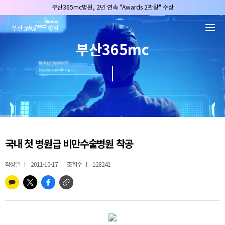
본문 바로가기
부산365mc병원, 2년 연속 "Awards 2관왕" 수상
2025 "부산365mc 보건복지부 장관상" 수상!
부산365mc병원, 8/15(토) 광복절 정상진료
부산365mc
부산365mc병원, 2년 연속 "Awards 2관왕" 수상
2025 "부산365mc 보건복지부 장관상" 수상!
국내 첫 병원급 비만수술병원 착공
작성일
2011-10-17
조회수
128241