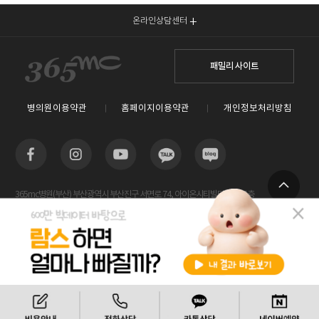
온라인상담센터
패밀리 사이트
병의원이용약관
홈페이지이용약관
개인정보처리방침
365mc병원(부산) 부산광역시 부산진구 서면로 74, 아이온시티빌딩 13~15층
TOP
사업자등록번호 : 605-26-86822 / 박윤찬, 김남철 / 대표전화번호 / 1577-3653
람스 스페셜센터(해운대) 부산광역시 해운대구 센텀2로 20(우동) 센텀타워메디컬 14층
사업자등록번호 : 209-24-42511 / 서성훈
홈페이지관리 (주)365mc / 서울특별시 서초구 서초대로52길 7, 3~4층(서초동, 제일빌딩) /
비용안내
전화상담
카톡상담
120-87-04354 / 김남철
Copyright 2019 ⓒ 365mc Diet Clinic All rights reserved.