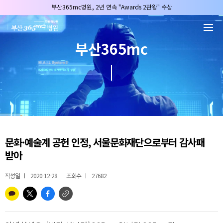
본문 바로가기
부산365mc병원, 2년 연속 "Awards 2관왕" 수상
2025 "부산365mc 보건복지부 장관상" 수상!
부산365mc병원, 8/15(토) 광복절 정상진료
부산365mc
부산365mc병원, 2년 연속 "Awards 2관왕" 수상
2025 "부산365mc 보건복지부 장관상" 수상!
문화·예술계 공헌 인정, 서울문화재단으로부터 감사패
받아
작성일
2020-12-28
조회수
27682