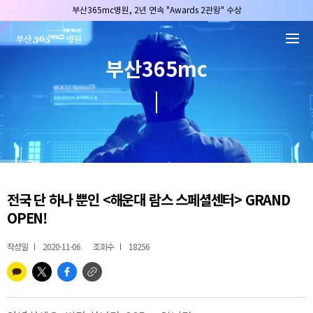
본문 바로가기
부산365mc병원, 2년 연속 "Awards 2관왕" 수상
2025 "부산365mc 보건복지부 장관상" 수상!
부산365mc병원, 8/15(토) 광복절 정상진료
부산365mc
부산365mc병원, 2년 연속 "Awards 2관왕" 수상
2025 "부산365mc 보건복지부 장관상" 수상!
전국 단 하나 뿐인 <해운대 람스 스페셜센터> GRAND
OPEN!
작성일
2020-11-06
조회수
18256