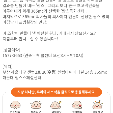
결과를 만들어 내는 '람스', 그리고 보다 높은 초고객만족을
이루어내기 위해 365mc가 선택한 '람스특화센터'.
마지막으로 365mc 의사들의 의사이자 언론이 선정한 람스 명의
어경남 대표병원장의 만남!
이 조합이 만들어 낼 확실한 결과, 기대되지 않으신가요?
지금부터 만나보실 수 있습니다~!
[상담예약]
1577-3653 (연중무휴 콜센터 오전8시~ 밤10시)
[위치]
부산 해운대구 센텀2로 20(우동) 센텀타워메디컬 14층 365mc
해운대 람스스페셜센터
지방 하나만, 우리의 새소식을 클릭으로 응원해주세요.
기대돼요
놀라워요
유익해요
고마워요
축하해요