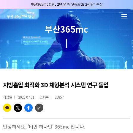
본문 바로가기
부산365mc병원, 2년 연속 "Awards 2관왕" 수상
2025 "부산365mc 보건복지부 장관상" 수상!
부산365mc병원, 8/15(토) 광복절 정상진료
부산365mc
부산365mc병원, 2년 연속 "Awards 2관왕" 수상
2025 "부산365mc 보건복지부 장관상" 수상!
지방흡입 최적화 3D 체형분석 시스템 연구 돌입
작성일
2020-07-31
조회수
26857
안녕하세요, ‘비만 하나만’ 365mc 입니다.