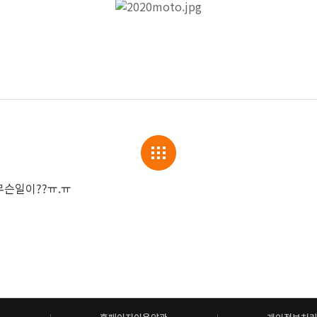
슨일이??ㅠ.ㅠ