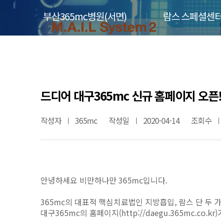
부산365mc병원(서면)
람스 스페셜센터
드디어 대구365mc 신규 홈페이지 오픈
작성자
365mc
작성일
2020-04-14
조회수
안녕하세요 비만하나만 365mc입니다.
365mc의 대표적 핵심치료법인 지방흡입, 람스 단 두
대구365mc의 홈페이지(http://daegu.365mc.co.k