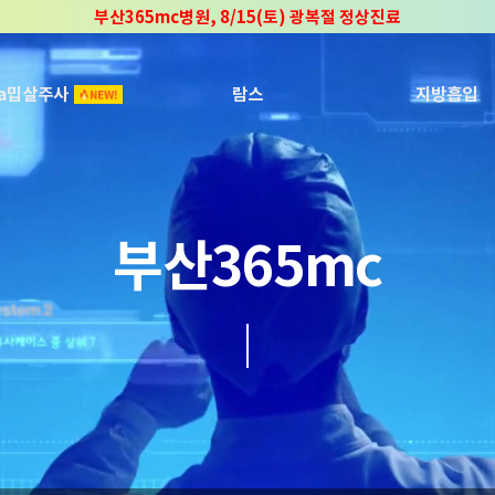
부산365mc병원, 8/15(토) 광복절 정상진료
부산365mc병원, 2년 연속 "Awards 2관왕" 수상
2025 "부산365mc 보건복지부 장관상" 수상!
ca밉살주사
람스
지방흡입
부산365mc