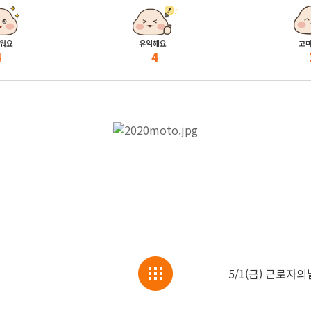
워요
유익해요
고
4
4
5/1(금) 근로자의