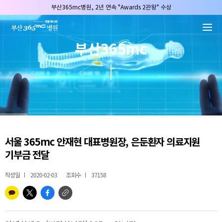
본문 바로가기
부산365mc병원, 2년 연속 "Awards 2관왕" 수상
2025 "부산365mc 보건복지부 장관상" 수상!
부산365mc병원, 8/15(토) 광복절 정상진료
부산365mc
부산365mc병원, 2년 연속 "Awards 2관왕" 수상
2025 "부산365mc 보건복지부 장관상" 수상!
서울 365mc 안재현 대표병원장, 은둔환자 의료지원
기부금 전달
작성일
2020-02-03
조회수
37158