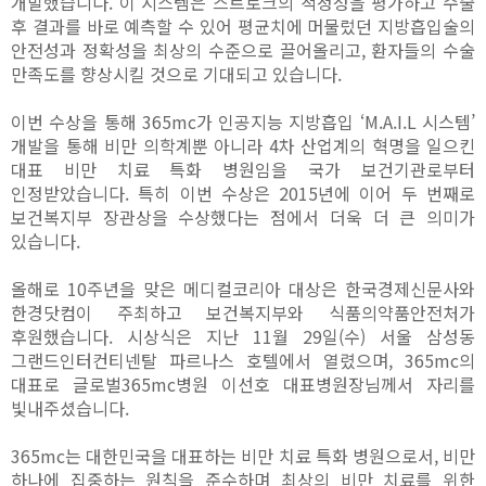
개발했습니다. 이 시스템은 스트로크의 적정성을 평가하고 수술
후 결과를 바로 예측할 수 있어 평균치에 머물렀던 지방흡입술의
안전성과 정확성을 최상의 수준으로 끌어올리고, 환자들의 수술
만족도를 향상시킬 것으로 기대되고 있습니다.
이번 수상을 통해 365mc가 인공지능 지방흡입 ‘M.A.I.L 시스템’
개발을 통해 비만 의학계뿐 아니라 4차 산업계의 혁명을 일으킨
대표 비만 치료 특화 병원임을 국가 보건기관로부터
인정받았습니다. 특히 이번 수상은 2015년에 이어 두 번째로
보건복지부 장관상을 수상했다는 점에서 더욱 더 큰 의미가
있습니다.
올해로 10주년을 맞은 메디컬코리아 대상은 한국경제신문사와
한경닷컴이 주최하고 보건복지부와 식품의약품안전처가
후원했습니다. 시상식은 지난 11월 29일(수) 서울 삼성동
그랜드인터컨티넨탈 파르나스 호텔에서 열렸으며, 365mc의
대표로 글로벌365mc병원 이선호 대표병원장님께서 자리를
빛내주셨습니다.
365mc는 대한민국을 대표하는 비만 치료 특화 병원으로서, 비만
하나에 집중하는 원칙을 준수하며 최상의 비만 치료를 위한