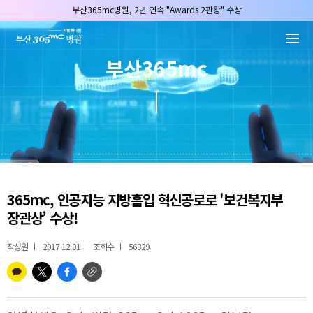
본문 바로가기
부산365mc병원, 2년 연속 "Awards 2관왕" 수상
2025 "부산365mc 보건복지부 장관상" 수상!
부산365mc병원, 8/15(토) 광복절 정상진료
부산365mc
부산365mc병원, 2년 연속 "Awards 2관왕" 수상
2025 "부산365mc 보건복지부 장관상" 수상!
365mc, 인공지능 지방흡입 혁신공로로 '보건복지부
장관상’ 수상!
작성일
2017-12-01
조회수
56329