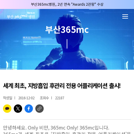
본문 바로가기
부산365mc병원, 2년 연속 "Awards 2관왕" 수상
2025 "부산365mc 보건복지부 장관상" 수상!
부산365mc병원, 8/15(토) 광복절 정상진료
부산365mc
부산365mc병원, 2년 연속 "Awards 2관왕" 수상
2025 "부산365mc 보건복지부 장관상" 수상!
세계 최초, 지방흡입 후관리 전용 어플리케이션 출시!
작성일
2016-12-02
조회수
22187
안녕하세요. Only 비만, 365mc Only! 365mc입니다.
365mc가
세계 최초로 ‘지방흡입 후관리 전용 어플리케이션’을