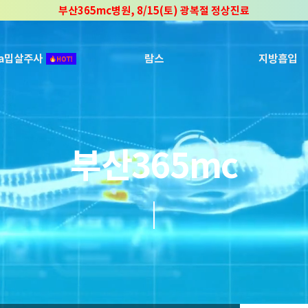
부산365mc병원, 8/15(토) 광복절 정상진료
부산365mc병원, 2년 연속 "Awards 2관왕" 수상
2025 "부산365mc 보건복지부 장관상" 수상!
ca밉살주사
람스
지방흡입
부산365mc