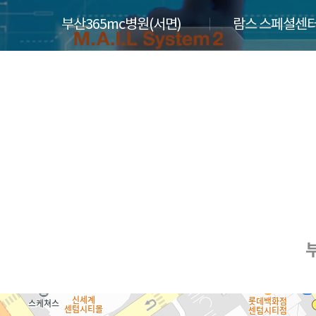
부산365mc병원(서면)
람스 스페셜센터