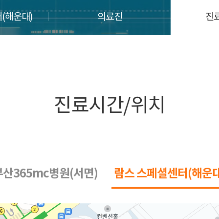
(해운대)
의료진
진
진료시간/위치
부산365mc병원(서면)
람스 스페셜센터(해운대