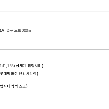
출구 도보 200m
11번
, 141, 155
(신세계 센텀시티)
(롯데백화점 센텀시티점)
센텀시티역 벡스코)