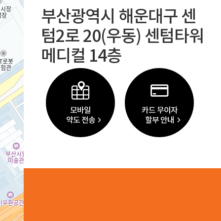
부산광역시 해운대구 센
텀2로 20(우동) 센텀타워
메디컬 14층
모바일
카드 무이자
약도 전송
할부 안내