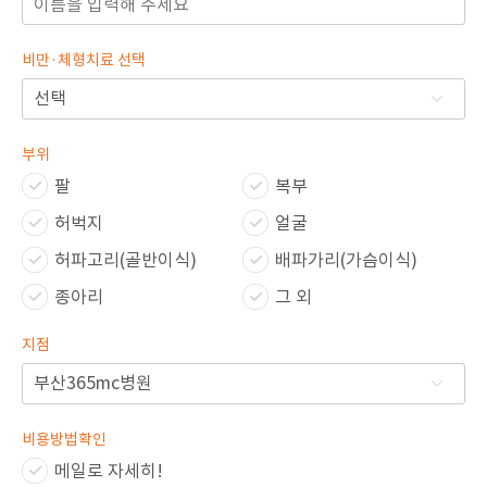
비만·체형치료 선택
부위
팔
복부
허벅지
얼굴
허파고리(골반이식)
배파가리(가슴이식)
종아리
그 외
지점
비용방법확인
메일로 자세히!