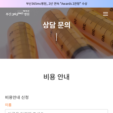
본문 바로가기
부산365mc병원, 2년 연속 "Awards 2관왕" 수상
2025 "부산365mc 보건복지부 장관상" 수상!
부산365mc병원, 8/15(토) 광복절 정상진료
상담 문의
부산365mc병원, 2년 연속 "Awards 2관왕" 수상
2025 "부산365mc 보건복지부 장관상" 수상!
비용 안내
비용안내 신청
이름