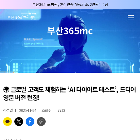
본문 바로가기
부산365mc병원, 2년 연속 "Awards 2관왕" 수상
2025 "부산365mc 보건복지부 장관상" 수상!
부산365mc병원, 8/15(토) 광복절 정상진료
부산365mc
부산365mc병원, 2년 연속 "Awards 2관왕" 수상
2025 "부산365mc 보건복지부 장관상" 수상!
🌍 글로벌 고객도 체험하는 ‘AI 다이어트 테스트’, 드디어
영문 버전 런칭!
작성일
2025-11-14
조회수
7713