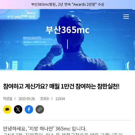
본문 바로가기
부산365mc병원, 2년 연속 "Awards 2관왕" 수상
2025 "부산365mc 보건복지부 장관상" 수상!
부산365mc병원, 8/15(토) 광복절 정상진료
부산365mc
부산365mc병원, 2년 연속 "Awards 2관왕" 수상
2025 "부산365mc 보건복지부 장관상" 수상!
참여하고 계신가요? 매월 1만건 참여하는 참한실천!
작성일
2025-05-26
조회수
11034
안녕하세요
, ‘
지방 하나만
’ 365mc
입니다
.
24년 7월, 지방흡입, 람스 등 체형교정술을 받은 고객님들의