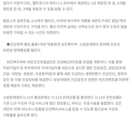
접이식 자전거 5대’, 캘리포니아 휘트니스 와우에서 제공하는 1년 회원권 한 장, 6개월
회원권 한 장, 3개월 회원권 두 장을 받을 수 있다.
필립스의 음파칫솔 소닉케어 엘리트, 아모레 퍼시픽의 여행용 세면도구세트 깔끔/깨끗
세트와 구강키트도 구미를 끈다. 행사 마지막 날에는 선착순으로 양구 콩과 도토리 쌀을
마음껏 가져갈 수 있는 시간도 마련된다.
◆건강정책 홍보 불꽃=이번 박람회엔 보건복지부·소방방재청이 참여해 건강과
관련된 정책홍보를 펼친다.
보건복지부와 국민건강보험공단은 건강IN(인터넷)을 운영할 계획이다. 이를 통해
직장가입자 및 피부양자와 지역가입자를 대상으로 실시한 일반 건강검진, 암검진(위암·
간암·대장암·유방암·자궁경부암)과 올해 새로 도입하는 생애전환기 건강진단, 영유아
검진 등 각종 건강정보를 제공한다. 방문객에겐 건강검진과 관련한 퀴즈이벤트를 마련해
경품 제공의 기회도 제공한다.
소방방재청의 U-119 홍보관에선 ‘U-119 안전상품’을 홍보한다. U-119 안전상품은
기존 119 구조와 구급 서비스에 첨단 정보통신, 바이오·의료기술을 결합했다. 모든
국민이 언제 어디서나 맞춤형 안전복지서비스를 받을 수 있도록 함으로써 구조와
구명률을 높이도록 했다.