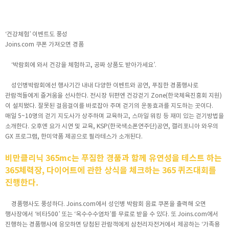
‘건강체험’ 이벤트도 풍성
Joins.com 쿠폰 가져오면 경품
‘박람회에 와서 건강을 체험하고, 공짜 상품도 받아가세요’.
성인병박람회에선 행사기간 내내 다양한 이벤트와 공연, 푸짐한 경품행사로
관람객들에게 즐거움을 선사한다. 전시장 뒤편엔 건강걷기 Zone(한국체육진흥회 지원)
이 설치됐다. 잘못된 걸음걸이를 바로잡아 주며 걷기의 운동효과를 지도하는 곳이다.
매일 5~10명의 걷기 지도사가 상주하며 교육하고, 스마일 워킹 등 재미 있는 걷기방법을
소개한다. 오후엔 요가 시연 및 교육, KSP(한국색소폰연주단)공연, 캘리포니아 와우의
GX 프로그램, 한미약품 제공으로 필라테스가 소개된다.
비만클리닉 365mc는 푸짐한 경품과 함께 유연성을 테스트 하는
365체력장, 다이어트에 관한 상식을 체크하는 365 퀴즈대회를
진행한다.
경품행사도 풍성하다. Joins.com에서 성인병 박람회 음료 쿠폰을 출력해 오면
행사장에서 ‘비타500’ 또는 ‘옥수수수염차’를 무료로 받을 수 있다. 또 Joins.com에서
진행하는 경품행사에 응모하면 당첨된 관람객에게 삼천리자전거에서 제공하는 ‘가족용