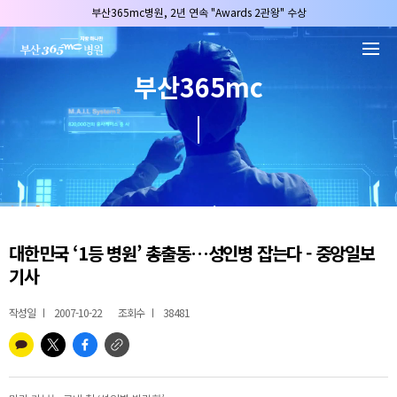
본문 바로가기
부산365mc병원, 2년 연속 "Awards 2관왕" 수상
2025 "부산365mc 보건복지부 장관상" 수상!
부산365mc병원, 8/15(토) 광복절 정상진료
부산365mc
부산365mc병원, 2년 연속 "Awards 2관왕" 수상
2025 "부산365mc 보건복지부 장관상" 수상!
대한민국 ‘1등 병원’ 총출동…성인병 잡는다 - 중앙일보
기사
작성일
2007-10-22
조회수
38481