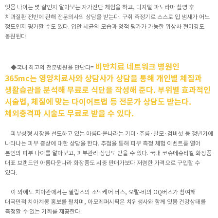
잇몸 나이는 몇 살인지 알아보는 자가진단 체험을 하고, 디지털 파노라마 촬영 후
치과질환 전반에 관해 전문의사의 상담을 받는다. 구취 측정기로 스스로 입 냄새가 어느
정도인지 평가할 수도 있다. 입안 세균의 모습과 양적 평가가 가능한 위상차 현미경도
동원된다.
비만치료 네트워크 병원인
◆국내 최고의 전문병원을 만난다=
365mc는 영양치료사와 상담사가 상담을 통해 개인별 체질과
생활습관을 분석해 무료로 식단을 작성해 준다. 부위별 효과적인
시술법, 체질에 맞는 다이어트법 등 전문가 상담도 받는다.
체외충격파 시술도 무료로 받을 수 있다.
피부성형 시장을 선도하고 있는 아름다운나라는 기미·주름·탈모·검버섯 등 갱년기에
나타나는 피부 증상에 대한 상담을 한다. 추첨을 통해 피부 측정 체험 이벤트를 열어
본인의 피부 나이를 알아보고, 피부관리 상담도 받을 수 있다. 국내 코슈메슈티컬 화장품
대표 브랜드인 아름다운나라 화장품도 시중 판매가보다 저렴한 가격으로 구입할 수
있다.
이 외에도 치아관에서는 필립스의 소닉케어 버스, 오랄-비의 OQ버스가 참여해
대국민적 치아계몽 홍보를 펼치며, 아모레퍼시픽은 치위생사와 함께 잇몸 건강상태를
측정할 수 있는 기회를 제공한다.