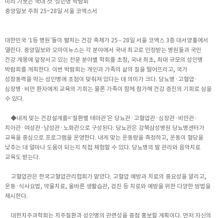
미리 가보는 국내 첫 ‘성인병 박람회’
중앙일보 주최 25~28일 서울 코엑스서
대한민국 ‘1등 병원’들이 펼치는 건강 축제가 25∼28일 서울 코엑스 3층 대서양홀에서
열린다. 중앙일보와 오마이뉴스는 각 분야에서 국내 최고로 인정받는 병원들과 국민
건강 계몽에 앞장서고 있는 전문 분야별 학회를 초청, 국내 최초, 최대 규모의 성인병
박람회를 개최한다. 이번 박람회는 개인과 가족의 삶의 질을 떨어뜨리고, 국가
성장동력을 막는 성인병에 초점이 맞춰져 있다는 데 의미가 크다. 당뇨병·고혈압·
심장병·비만 환자에게 교육의 기회는 물론 가족이 함께 참가해 건강 증진의 기회로 삼을
수 있다.
◆내게 맞는 건강설계를=‘질환별 테마관’은 당뇨관·고혈압관·심장관·비만관·
치아관·여성관·남성관·노화관으로 구성된다. 당뇨관은 강북삼성병원 당뇨병센터가
교육을 중심으로 프로그램을 운영한다. 내게 맞는 운동량을 측정하고, 운동이 혈당을
낮추는 데 얼마나 도움이 되는지 직접 체험할 수 있다. 당뇨병의 발 관리와 음악치료
교육도 받는다.
고혈압관은 한국고혈압관리협회가 맡았다. 고혈압 예방과 치료의 중요성을 알리고,
운동·식사요법, 약물치료, 올바른 생활습관, 검진 등 치료와 예방을 위한 다양한 방법을
제시한다.
대한치주과학회는 치주질환과 성인병의 관련성을 중점 홍보할 계획이다. 먼저 자신의